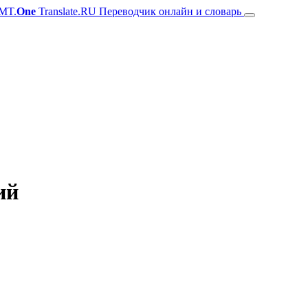
MT.
One
Translate.RU Переводчик онлайн и словарь
ий