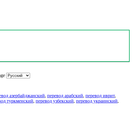
age
евод азербайджанский
,
перевод арабский
,
перевод иврит
,
вод туркменский
,
перевод узбекский
,
перевод украинский
,