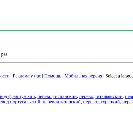
раз.
ости
|
Реклама у нас
|
Помощь
|
Мобильная версия
|
Select a langu
евод французский
,
перевод испанский
,
перевод итальянский
,
пер
евод португальский
,
перевод татарский
,
перевод турецкий
,
пере