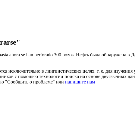
rarse"
hasta ahora se han
perforado
300 pozos.
Нефть была обнаружена в До
ся исключительно в лингвистических целях, т. е. для изучения 
очников с помощью технологии поиска на основе двуязычных д
ию "Сообщить о проблеме" или
напишите нам