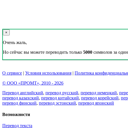
×
Очень жаль,
Но сейчас вы можете переводить только
5000
символов за один 
О сервисе
|
Условия использования
|
Политика конфиденциальн
© ООО «ПРОМТ», 2010 - 2026
Перевод английский
,
перевод русский
,
перевод немецкий
,
пер
перевод казахский
,
перевод китайский
,
перевод корейский
,
пер
перевод финский
,
перевод эстонский
,
перевод японский
Возможности
Перевод текста