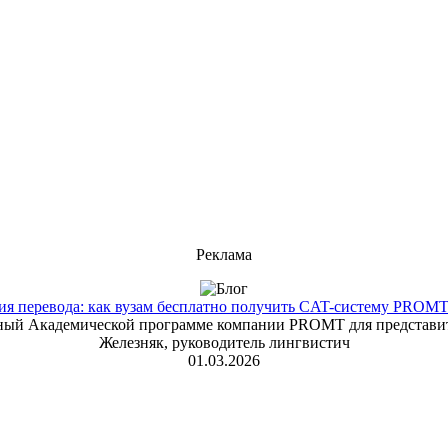
Реклама
 перевода: как вузам бесплатно получить CAT-систему PROMT T
енный Академической программе компании PROMT для представит
Железняк, руководитель лингвистич
01.03.2026