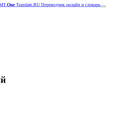
MT.
One
Translate.RU Переводчик онлайн и словарь
ий