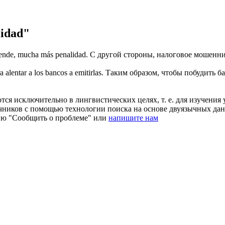
idad"
r ende, mucha más
penalidad
.
С другой стороны, налоговое мошеннич
 alentar a los bancos a emitirlas.
Таким образом, чтобы побудить б
ся исключительно в лингвистических целях, т. е. для изучения 
очников с помощью технологии поиска на основе двуязычных д
ию "Сообщить о проблеме" или
напишите нам