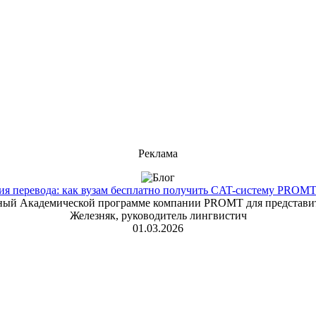
Реклама
 перевода: как вузам бесплатно получить CAT-систему PROMT T
енный Академической программе компании PROMT для представит
Железняк, руководитель лингвистич
01.03.2026