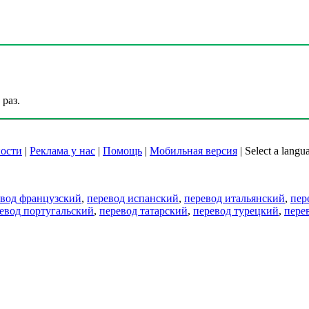
раз.
ости
|
Реклама у нас
|
Помощь
|
Мобильная версия
|
Select a langu
евод французский
,
перевод испанский
,
перевод итальянский
,
пер
евод португальский
,
перевод татарский
,
перевод турецкий
,
пере