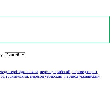
age
евод азербайджанский
,
перевод арабский
,
перевод иврит
,
вод туркменский
,
перевод узбекский
,
перевод украинский
,