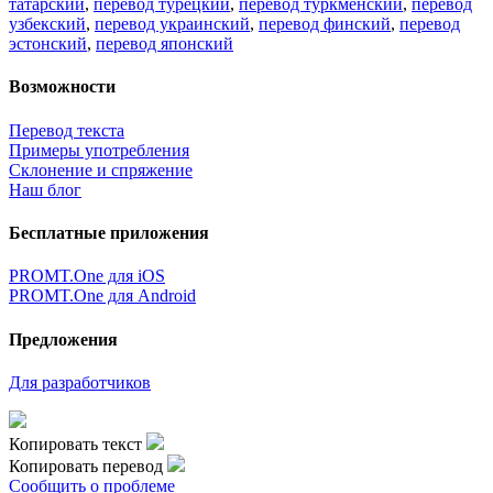
татарский
,
перевод турецкий
,
перевод туркменский
,
перевод
узбекский
,
перевод украинский
,
перевод финский
,
перевод
эстонский
,
перевод японский
Возможности
Перевод текста
Примеры употребления
Склонение и спряжение
Наш блог
Бесплатные приложения
PROMT.One для iOS
PROMT.One для Android
Предложения
Для разработчиков
Копировать текст
Копировать перевод
Сообщить о проблеме