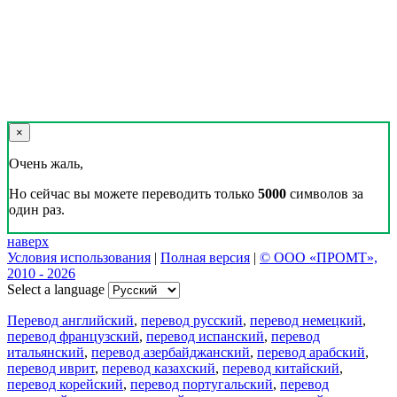
×
Очень жаль,
Но сейчас вы можете переводить только
5000
символов за
один раз.
наверх
Условия использования
|
Полная версия
|
© ООО «ПРОМТ»,
2010 - 2026
Select a language
Перевод английский
,
перевод русский
,
перевод немецкий
,
перевод французский
,
перевод испанский
,
перевод
итальянский
,
перевод азербайджанский
,
перевод арабский
,
перевод иврит
,
перевод казахский
,
перевод китайский
,
перевод корейский
,
перевод португальский
,
перевод