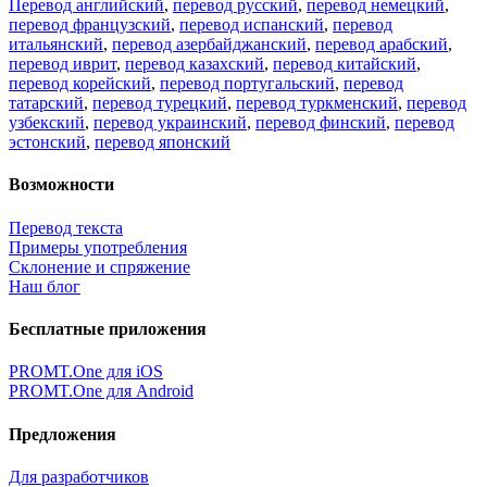
Перевод английский
,
перевод русский
,
перевод немецкий
,
перевод французский
,
перевод испанский
,
перевод
итальянский
,
перевод азербайджанский
,
перевод арабский
,
перевод иврит
,
перевод казахский
,
перевод китайский
,
перевод корейский
,
перевод португальский
,
перевод
татарский
,
перевод турецкий
,
перевод туркменский
,
перевод
узбекский
,
перевод украинский
,
перевод финский
,
перевод
эстонский
,
перевод японский
Возможности
Перевод текста
Примеры употребления
Склонение и спряжение
Наш блог
Бесплатные приложения
PROMT.One для iOS
PROMT.One для Android
Предложения
Для разработчиков