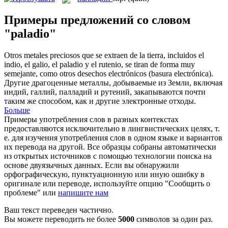
Примеры предложений со словом
"paladio"
Otros metales preciosos que se extraen de la tierra, incluidos el
indio, el galio, el
paladio
y el rutenio, se tiran de forma muy
semejante, como otros desechos electrónicos (basura electrónica).
Другие драгоценные металлы, добываемые из Земли, включая
индий, галлий,
палладий
и рутений, закапываются почти
таким же способом, как и другие электронные отходы.
Больше
Примеры употребления слов в разных контекстах
предоставляются исключительно в лингвистических целях, т.
е. для изучения употребления слов в одном языке и вариантов
их перевода на другой. Все образцы собраны автоматически
из открытых источников с помощью технологии поиска на
основе двуязычных данных. Если вы обнаружили
орфографическую, пунктуационную или иную ошибку в
оригинале или переводе, используйте опцию "Сообщить о
проблеме" или
напишите нам
Ваш текст переведен частично.
Вы можете переводить не более
5000
символов за один раз.