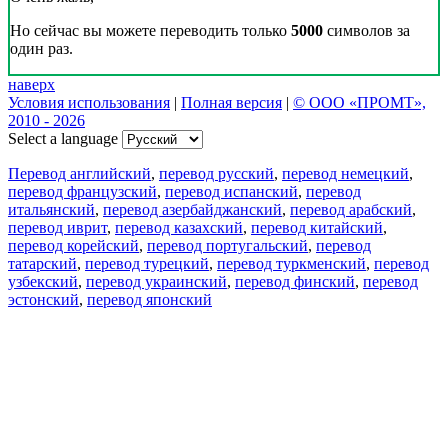
Но сейчас вы можете переводить только
5000
символов за
один раз.
наверх
Условия использования
|
Полная версия
|
© ООО «ПРОМТ»,
2010 - 2026
Select a language
Перевод английский
,
перевод русский
,
перевод немецкий
,
перевод французский
,
перевод испанский
,
перевод
итальянский
,
перевод азербайджанский
,
перевод арабский
,
перевод иврит
,
перевод казахский
,
перевод китайский
,
перевод корейский
,
перевод португальский
,
перевод
татарский
,
перевод турецкий
,
перевод туркменский
,
перевод
узбекский
,
перевод украинский
,
перевод финский
,
перевод
эстонский
,
перевод японский
Возможности
Перевод текста
Примеры употребления
Склонение и спряжение
Наш блог