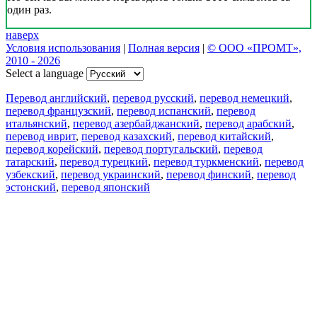
один раз.
наверх
Условия использования
|
Полная версия
|
© ООО «ПРОМТ»,
2010 - 2026
Select a language
Перевод английский
,
перевод русский
,
перевод немецкий
,
перевод французский
,
перевод испанский
,
перевод
итальянский
,
перевод азербайджанский
,
перевод арабский
,
перевод иврит
,
перевод казахский
,
перевод китайский
,
перевод корейский
,
перевод португальский
,
перевод
татарский
,
перевод турецкий
,
перевод туркменский
,
перевод
узбекский
,
перевод украинский
,
перевод финский
,
перевод
эстонский
,
перевод японский
Возможности
Перевод текста
Примеры употребления
Склонение и спряжение
Наш блог
Бесплатные приложения