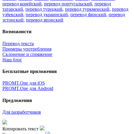
перевод корейский
,
перевод португальский
,
перевод
татарский
,
перевод турецкий
,
перевод туркменский
,
перевод
узбекский
,
перевод украинский
,
перевод финский
,
перевод
эстонский
,
перевод японский
Возможности
Перевод текста
Примеры употребления
Склонение и спряжение
Наш блог
Бесплатные приложения
PROMT.One для iOS
PROMT.One для Android
Предложения
Для разработчиков
Копировать текст