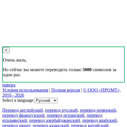
×
Очень жаль,
Но сейчас вы можете переводить только
5000
символов за
один раз.
наверх
Условия использования
|
Полная версия
|
© ООО «ПРОМТ»,
2010 - 2026
Select a language
Перевод английский
,
перевод русский
,
перевод немецкий
,
перевод французский
,
перевод испанский
,
перевод
итальянский
,
перевод азербайджанский
,
перевод арабский
,
перевод иврит
,
перевод казахский
,
перевод китайский
,