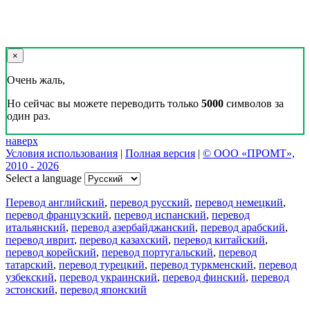
×
Очень жаль,
Но сейчас вы можете переводить только
5000
символов за
один раз.
наверх
Условия использования
|
Полная версия
|
© ООО «ПРОМТ»,
2010 - 2026
Select a language
Перевод английский
,
перевод русский
,
перевод немецкий
,
перевод французский
,
перевод испанский
,
перевод
итальянский
,
перевод азербайджанский
,
перевод арабский
,
перевод иврит
,
перевод казахский
,
перевод китайский
,
перевод корейский
,
перевод португальский
,
перевод
татарский
,
перевод турецкий
,
перевод туркменский
,
перевод
узбекский
,
перевод украинский
,
перевод финский
,
перевод
эстонский
,
перевод японский