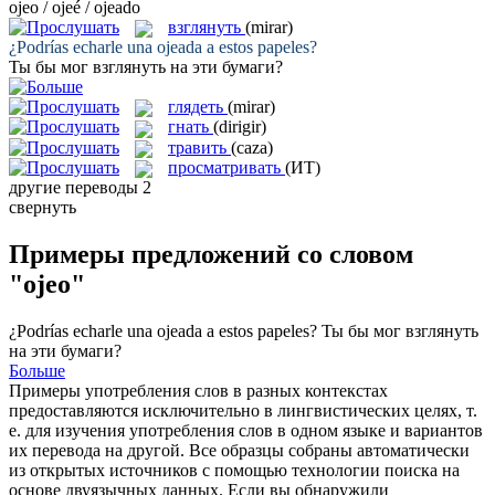
ojeo / ojeé / ojeado
взглянуть
(mirar)
¿Podrías echarle una
ojeada
a estos papeles?
Ты бы мог
взглянуть
на эти бумаги?
глядеть
(mirar)
гнать
(dirigir)
травить
(caza)
просматривать
(ИТ)
другие переводы
2
свернуть
Примеры предложений со словом
"ojeo"
¿Podrías echarle una
ojeada
a estos papeles?
Ты бы мог
взглянуть
на эти бумаги?
Больше
Примеры употребления слов в разных контекстах
предоставляются исключительно в лингвистических целях, т.
е. для изучения употребления слов в одном языке и вариантов
их перевода на другой. Все образцы собраны автоматически
из открытых источников с помощью технологии поиска на
основе двуязычных данных. Если вы обнаружили