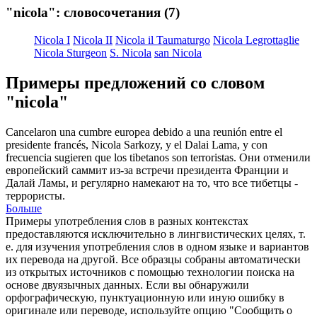
"nicola": словосочетания
(7)
Nicola I
Nicola II
Nicola il Taumaturgo
Nicola Legrottaglie
Nicola Sturgeon
S. Nicola
san Nicola
Примеры предложений со словом
"nicola"
Cancelaron una cumbre europea debido a una reunión entre el
presidente francés,
Nicola
Sarkozy, y el Dalai Lama, y con
frecuencia sugieren que los tibetanos son terroristas.
Они отменили
европейский саммит из-за встречи президента Франции и
Далай Ламы, и регулярно намекают на то, что все тибетцы -
террористы.
Больше
Примеры употребления слов в разных контекстах
предоставляются исключительно в лингвистических целях, т.
е. для изучения употребления слов в одном языке и вариантов
их перевода на другой. Все образцы собраны автоматически
из открытых источников с помощью технологии поиска на
основе двуязычных данных. Если вы обнаружили
орфографическую, пунктуационную или иную ошибку в
оригинале или переводе, используйте опцию "Сообщить о