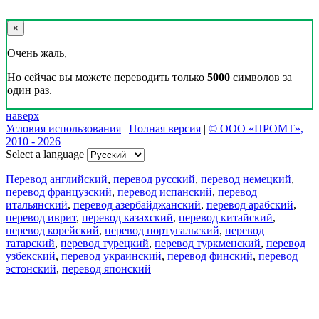
×
Очень жаль,
Но сейчас вы можете переводить только
5000
символов за
один раз.
наверх
Условия использования
|
Полная версия
|
© ООО «ПРОМТ»,
2010 - 2026
Select a language
Перевод английский
,
перевод русский
,
перевод немецкий
,
перевод французский
,
перевод испанский
,
перевод
итальянский
,
перевод азербайджанский
,
перевод арабский
,
перевод иврит
,
перевод казахский
,
перевод китайский
,
перевод корейский
,
перевод португальский
,
перевод
татарский
,
перевод турецкий
,
перевод туркменский
,
перевод
узбекский
,
перевод украинский
,
перевод финский
,
перевод
эстонский
,
перевод японский
Возможности