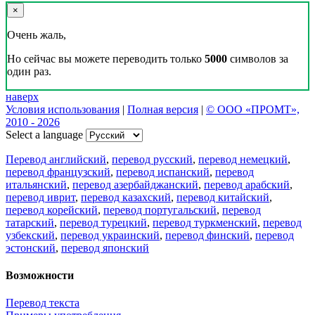
×
Очень жаль,
Но сейчас вы можете переводить только
5000
символов за
один раз.
наверх
Условия использования
|
Полная версия
|
© ООО «ПРОМТ»,
2010 - 2026
Select a language
Перевод английский
,
перевод русский
,
перевод немецкий
,
перевод французский
,
перевод испанский
,
перевод
итальянский
,
перевод азербайджанский
,
перевод арабский
,
перевод иврит
,
перевод казахский
,
перевод китайский
,
перевод корейский
,
перевод португальский
,
перевод
татарский
,
перевод турецкий
,
перевод туркменский
,
перевод
узбекский
,
перевод украинский
,
перевод финский
,
перевод
эстонский
,
перевод японский
Возможности
Перевод текста