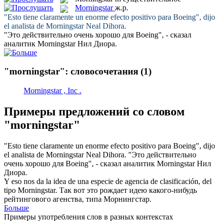
Morningstar
ж.р.
"Esto tiene claramente un enorme efecto positivo para Boeing", dijo
el analista de
Morningstar
Neal Dihora.
"Это действительно очень хорошо для Boeing", - сказал
аналитик
Morningstar
Нил Диора.
"morningstar": словосочетания
(1)
Morningstar , Inc .
Примеры предложений со словом
"morningstar"
"Esto tiene claramente un enorme efecto positivo para Boeing", dijo
el analista de
Morningstar
Neal Dihora.
"Это действительно
очень хорошо для Boeing", - сказал аналитик
Morningstar
Нил
Диора.
Y eso nos da la idea de una especie de agencia de clasificación, del
tipo
Morningstar
.
Так вот это рождает идею какого-нибудь
рейтингового агенства, типа Морнингстар.
Больше
Примеры употребления слов в разных контекстах