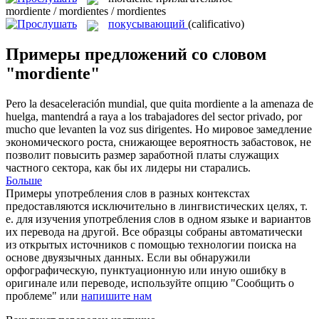
mordiente / mordientes / mordientes
покусывающий
(calificativo)
Примеры предложений со словом
"mordiente"
Pero la desaceleración mundial, que quita
mordiente
a la amenaza de
huelga, mantendrá a raya a los trabajadores del sector privado, por
mucho que levanten la voz sus dirigentes.
Но мировое замедление
экономического роста, снижающее вероятность забастовок, не
позволит повысить размер заработной платы служащих
частного сектора, как бы их лидеры ни старались.
Больше
Примеры употребления слов в разных контекстах
предоставляются исключительно в лингвистических целях, т.
е. для изучения употребления слов в одном языке и вариантов
их перевода на другой. Все образцы собраны автоматически
из открытых источников с помощью технологии поиска на
основе двуязычных данных. Если вы обнаружили
орфографическую, пунктуационную или иную ошибку в
оригинале или переводе, используйте опцию "Сообщить о
проблеме" или
напишите нам