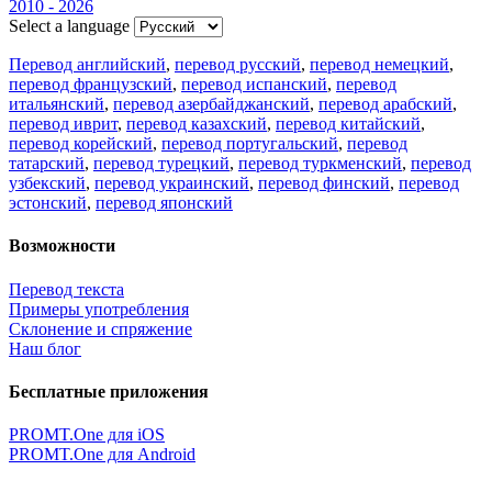
2010 - 2026
Select a language
Перевод английский
,
перевод русский
,
перевод немецкий
,
перевод французский
,
перевод испанский
,
перевод
итальянский
,
перевод азербайджанский
,
перевод арабский
,
перевод иврит
,
перевод казахский
,
перевод китайский
,
перевод корейский
,
перевод португальский
,
перевод
татарский
,
перевод турецкий
,
перевод туркменский
,
перевод
узбекский
,
перевод украинский
,
перевод финский
,
перевод
эстонский
,
перевод японский
Возможности
Перевод текста
Примеры употребления
Склонение и спряжение
Наш блог
Бесплатные приложения
PROMT.One для iOS
PROMT.One для Android