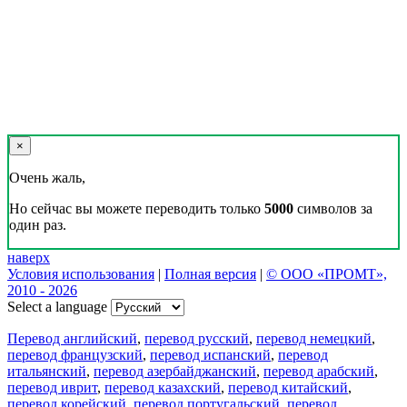
×
Очень жаль,
Но сейчас вы можете переводить только
5000
символов за
один раз.
наверх
Условия использования
|
Полная версия
|
© ООО «ПРОМТ»,
2010 - 2026
Select a language
Перевод английский
,
перевод русский
,
перевод немецкий
,
перевод французский
,
перевод испанский
,
перевод
итальянский
,
перевод азербайджанский
,
перевод арабский
,
перевод иврит
,
перевод казахский
,
перевод китайский
,
перевод корейский
,
перевод португальский
,
перевод