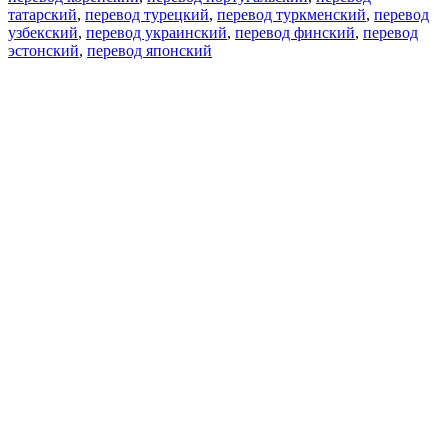
татарский
,
перевод турецкий
,
перевод туркменский
,
перевод
узбекский
,
перевод украинский
,
перевод финский
,
перевод
эстонский
,
перевод японский
Возможности
Перевод текста
Примеры употребления
Склонение и спряжение
Наш блог
Бесплатные приложения
PROMT.One для iOS
PROMT.One для Android
Предложения
Для разработчиков
Копировать текст
Копировать перевод