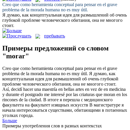
Creo que como herramienta conceptual para pensar en el grave
problema de la
morada
humana no es muy útil.
Я думаю, как концептуальная идея для размышлений об очень
глубокой проблеме человеческого
обитания
, она не многого
стоит.
пребывать
Примеры предложений со словом
"morar"
Creo que como herramienta conceptual para pensar en el grave
problema de la
morada
humana no es muy útil.
Я думаю, как
концептуальная идея для размышлений об очень глубокой
проблеме человеческого
обитания
, она не многого стоит.
Así, decidí hacer una maestría en bellas artes en vez de en medicina
y durante el postgrado me interesé por las criaturas que
moran
en los
rincones de la ciudad.
В итоге я перешла с медицинского
факультета на факультет изящных искусств В магистратуре я
начала интересоваться существами,
обитающими
в потаенных
уголках города.
Больше
Примеры употребления слов в разных контекстах