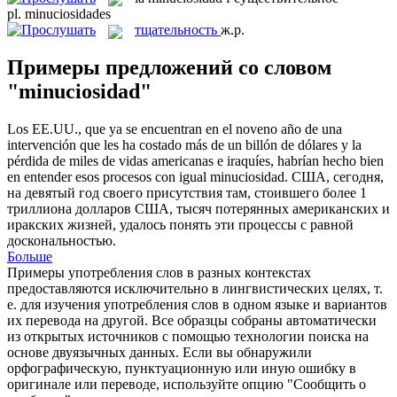
pl.
minuciosidades
тщательность
ж.р.
Примеры предложений со словом
"minuciosidad"
Los EE.UU., que ya se encuentran en el noveno año de una
intervención que les ha costado más de un billón de dólares y la
pérdida de miles de vidas americanas e iraquíes, habrían hecho bien
en entender esos procesos con igual
minuciosidad
.
США, сегодня,
на девятый год своего присутствия там, стоившего более 1
триллиона долларов США, тысяч потерянных американских и
иракских жизней, удалось понять эти процессы с равной
доскональностью.
Больше
Примеры употребления слов в разных контекстах
предоставляются исключительно в лингвистических целях, т.
е. для изучения употребления слов в одном языке и вариантов
их перевода на другой. Все образцы собраны автоматически
из открытых источников с помощью технологии поиска на
основе двуязычных данных. Если вы обнаружили
орфографическую, пунктуационную или иную ошибку в
оригинале или переводе, используйте опцию "Сообщить о