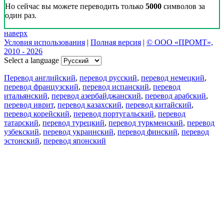
Но сейчас вы можете переводить только
5000
символов за
один раз.
наверх
Условия использования
|
Полная версия
|
© ООО «ПРОМТ»,
2010 - 2026
Select a language
Перевод английский
,
перевод русский
,
перевод немецкий
,
перевод французский
,
перевод испанский
,
перевод
итальянский
,
перевод азербайджанский
,
перевод арабский
,
перевод иврит
,
перевод казахский
,
перевод китайский
,
перевод корейский
,
перевод португальский
,
перевод
татарский
,
перевод турецкий
,
перевод туркменский
,
перевод
узбекский
,
перевод украинский
,
перевод финский
,
перевод
эстонский
,
перевод японский
Возможности
Перевод текста
Примеры употребления
Склонение и спряжение
Наш блог