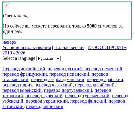
×
Очень жаль,
Но сейчас вы можете переводить только
5000
символов за
один раз.
наверх
Условия использования
|
Полная версия
|
© ООО «ПРОМТ»,
2010 - 2026
Select a language
Перевод английский
,
перевод русский
,
перевод немецкий
,
перевод французский
,
перевод испанский
,
перевод
итальянский
,
перевод азербайджанский
,
перевод арабский
,
перевод иврит
,
перевод казахский
,
перевод китайский
,
перевод корейский
,
перевод португальский
,
перевод
татарский
,
перевод турецкий
,
перевод туркменский
,
перевод
узбекский
,
перевод украинский
,
перевод финский
,
перевод
эстонский
,
перевод японский
Возможности
Перевод текста