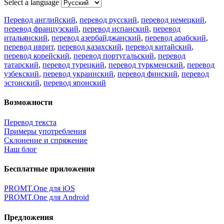
Select a language
Перевод английский
,
перевод русский
,
перевод немецкий
,
перевод французский
,
перевод испанский
,
перевод
итальянский
,
перевод азербайджанский
,
перевод арабский
,
перевод иврит
,
перевод казахский
,
перевод китайский
,
перевод корейский
,
перевод португальский
,
перевод
татарский
,
перевод турецкий
,
перевод туркменский
,
перевод
узбекский
,
перевод украинский
,
перевод финский
,
перевод
эстонский
,
перевод японский
Возможности
Перевод текста
Примеры употребления
Склонение и спряжение
Наш блог
Бесплатные приложения
PROMT.One для iOS
PROMT.One для Android
Предложения