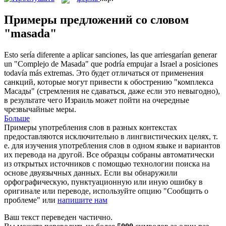
Примеры предложений со словом
"masada"
Esto sería diferente a aplicar sanciones, las que arriesgarían generar
un "Complejo de
Masada
" que podría empujar a Israel a posiciones
todavía más extremas.
Это будет отличаться от применения
санкций, которые могут привести к обострению "комплекса
Масады" (стремления не сдаваться, даже если это невыгодно),
в результате чего Израиль может пойти на очередные
чрезвычайные меры.
Больше
Примеры употребления слов в разных контекстах
предоставляются исключительно в лингвистических целях, т.
е. для изучения употребления слов в одном языке и вариантов
их перевода на другой. Все образцы собраны автоматически
из открытых источников с помощью технологии поиска на
основе двуязычных данных. Если вы обнаружили
орфографическую, пунктуационную или иную ошибку в
оригинале или переводе, используйте опцию "Сообщить о
проблеме" или
напишите нам
Ваш текст переведен частично.