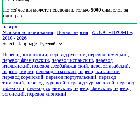
Но сейчас вы можете переводить только
5000
символов за
один раз.
наверх
Условия использования
|
Полная версия
|
© ООО «ПРОМТ»,
2010 - 2026
Select a language
Перевод английский
,
перевод русский
,
перевод немецкий
,
перевод французский
,
перевод испанский
,
перевод
итальянский
,
перевод азербайджанский
,
перевод арабский
,
перевод иврит
,
перевод казахский
,
перевод китайский
,
перевод корейский
,
перевод португальский
,
перевод
татарский
,
перевод турецкий
,
перевод туркменский
,
перевод
узбекский
,
перевод украинский
,
перевод финский
,
перевод
эстонский
,
перевод японский
Возможности
Перевод текста
Примеры употребления
Склонение и спряжение
Наш блог