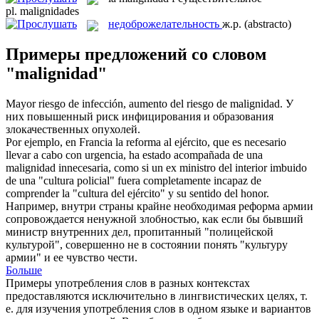
pl.
malignidades
недоброжелательность
ж.р.
(abstracto)
Примеры предложений со словом
"malignidad"
Mayor riesgo de infección, aumento del riesgo de
malignidad
.
У
них повышенный риск инфицирования и образования
злокачественных опухолей.
Por ejemplo, en Francia la reforma al ejército, que es necesario
llevar a cabo con urgencia, ha estado acompañada de una
malignidad
innecesaria, como si un ex ministro del interior imbuido
de una "cultura policial" fuera completamente incapaz de
comprender la "cultura del ejército" y su sentido del honor.
Например, внутри страны крайне необходимая реформа армии
сопровождается ненужной злобностью, как если бы бывший
министр внутренних дел, пропитанный "полицейской
культурой", совершенно не в состоянии понять "культуру
армии" и ее чувство чести.
Больше
Примеры употребления слов в разных контекстах
предоставляются исключительно в лингвистических целях, т.
е. для изучения употребления слов в одном языке и вариантов