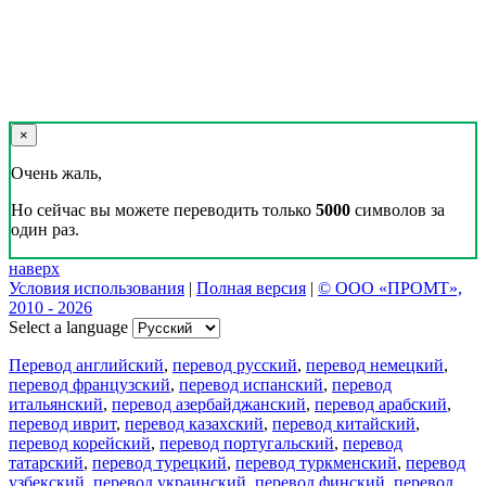
×
Очень жаль,
Но сейчас вы можете переводить только
5000
символов за
один раз.
наверх
Условия использования
|
Полная версия
|
© ООО «ПРОМТ»,
2010 - 2026
Select a language
Перевод английский
,
перевод русский
,
перевод немецкий
,
перевод французский
,
перевод испанский
,
перевод
итальянский
,
перевод азербайджанский
,
перевод арабский
,
перевод иврит
,
перевод казахский
,
перевод китайский
,
перевод корейский
,
перевод португальский
,
перевод
татарский
,
перевод турецкий
,
перевод туркменский
,
перевод
узбекский
,
перевод украинский
,
перевод финский
,
перевод