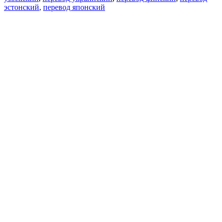
эстонский
,
перевод японский
Возможности
Перевод текста
Примеры употребления
Склонение и спряжение
Наш блог
Бесплатные приложения
PROMT.One для iOS
PROMT.One для Android
Предложения
Для разработчиков
Копировать текст
Копировать перевод
Сообщить о проблеме