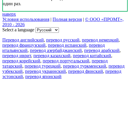
один раз.
наверх
Условия использования
|
Полная версия
|
© ООО «ПРОМТ»,
2010 - 2026
Select a language
Перевод английский
,
перевод русский
,
перевод немецкий
,
перевод французский
,
перевод испанский
,
перевод
итальянский
,
перевод азербайджанский
,
перевод арабский
,
перевод иврит
,
перевод казахский
,
перевод китайский
,
перевод корейский
,
перевод португальский
,
перевод
татарский
,
перевод турецкий
,
перевод туркменский
,
перевод
узбекский
,
перевод украинский
,
перевод финский
,
перевод
эстонский
,
перевод японский
Возможности
Перевод текста
Примеры употребления
Склонение и спряжение
Наш блог
Бесплатные приложения