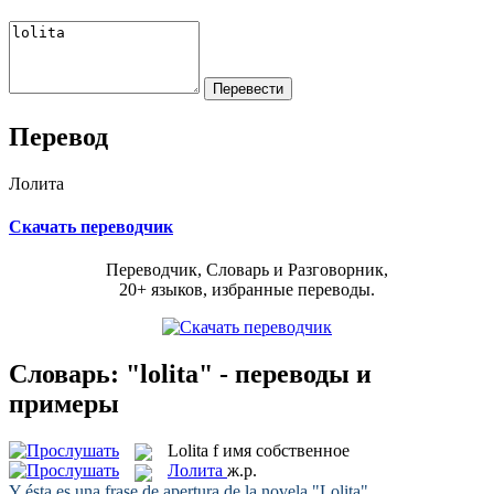
Перевод
Лолита
Скачать переводчик
Переводчик, Словарь и Разговорник,
20+ языков, избранные переводы.
Словарь: "lolita" - переводы и
примеры
Lolita
f
имя собственное
Лолита
ж.р.
Y ésta es una frase de apertura de la novela "
Lolita
".