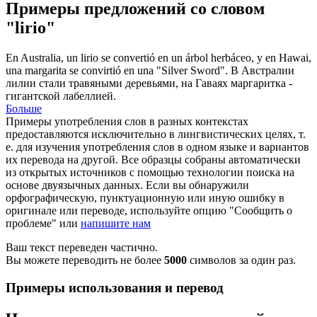
Примеры предложений со словом
"lirio"
En Australia, un
lirio
se convertió en un árbol herbáceo, y en Hawai,
una margarita se convirtió en una "Silver Sword".
В Австралии
лилии стали травяными деревьями, на Гаваях маргаритка -
гигантской лабеллией.
Больше
Примеры употребления слов в разных контекстах
предоставляются исключительно в лингвистических целях, т.
е. для изучения употребления слов в одном языке и вариантов
их перевода на другой. Все образцы собраны автоматически
из открытых источников с помощью технологии поиска на
основе двуязычных данных. Если вы обнаружили
орфографическую, пунктуационную или иную ошибку в
оригинале или переводе, используйте опцию "Сообщить о
проблеме" или
напишите нам
Ваш текст переведен частично.
Вы можете переводить не более
5000
символов за один раз.
Примеры использования и перевод