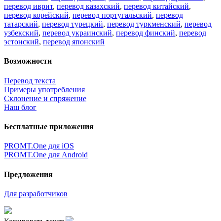
перевод иврит
,
перевод казахский
,
перевод китайский
,
перевод корейский
,
перевод португальский
,
перевод
татарский
,
перевод турецкий
,
перевод туркменский
,
перевод
узбекский
,
перевод украинский
,
перевод финский
,
перевод
эстонский
,
перевод японский
Возможности
Перевод текста
Примеры употребления
Склонение и спряжение
Наш блог
Бесплатные приложения
PROMT.One для iOS
PROMT.One для Android
Предложения
Для разработчиков