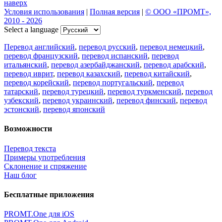
наверх
Условия использования
|
Полная версия
|
© ООО «ПРОМТ»,
2010 - 2026
Select a language
Перевод английский
,
перевод русский
,
перевод немецкий
,
перевод французский
,
перевод испанский
,
перевод
итальянский
,
перевод азербайджанский
,
перевод арабский
,
перевод иврит
,
перевод казахский
,
перевод китайский
,
перевод корейский
,
перевод португальский
,
перевод
татарский
,
перевод турецкий
,
перевод туркменский
,
перевод
узбекский
,
перевод украинский
,
перевод финский
,
перевод
эстонский
,
перевод японский
Возможности
Перевод текста
Примеры употребления
Склонение и спряжение
Наш блог
Бесплатные приложения
PROMT.One для iOS