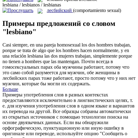
lesbiana / lesbianos / lesbianas
лесбийский
(comportamiento sexual)
Примеры предложений со словом
"lesbiano"
Casi siempre, en una pareja homosexual los dos hombres trabajan,
porque se trata de algo que los hombres hacen normalmente, y en
una relación
lesbiana
las dos mujeres trabajan, simplemente porque
no tienen a hombres que las mantengan.
Почти всегда в
гомосексуальных парах оба мужчины работают, потому что
это само собой разумеется для мужчин, обе женщины в
лесбийских
парах тоже работают, просто потому что у них нет
мужчин, которые бы могли их содержать.
Больше
Примеры употребления слов в разных контекстах
предоставляются исключительно в лингвистических целях, т.
е. для изучения употребления слов в одном языке и вариантов
их перевода на другой. Все образцы собраны автоматически
из открытых источников с помощью технологии поиска на
основе двуязычных данных. Если вы обнаружили
орфографическую, пунктуационную или иную ошибку в
оригинале или переводе, используйте опцию "Сообщить о