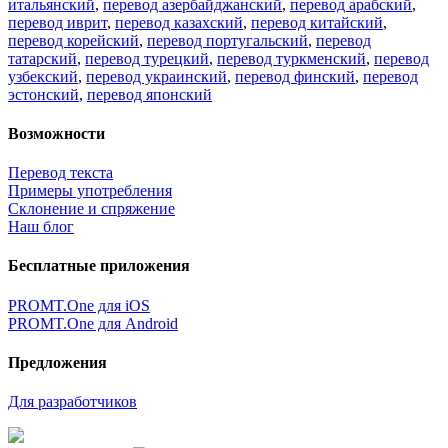
итальянский
,
перевод азербайджанский
,
перевод арабский
,
перевод иврит
,
перевод казахский
,
перевод китайский
,
перевод корейский
,
перевод португальский
,
перевод
татарский
,
перевод турецкий
,
перевод туркменский
,
перевод
узбекский
,
перевод украинский
,
перевод финский
,
перевод
эстонский
,
перевод японский
Возможности
Перевод текста
Примеры употребления
Склонение и спряжение
Наш блог
Бесплатные приложения
PROMT.One для iOS
PROMT.One для Android
Предложения
Для разработчиков