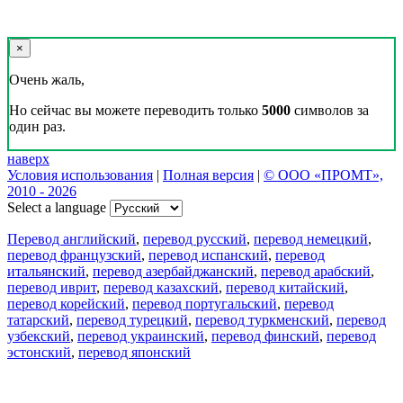
×
Очень жаль,
Но сейчас вы можете переводить только
5000
символов за
один раз.
наверх
Условия использования
|
Полная версия
|
© ООО «ПРОМТ»,
2010 - 2026
Select a language
Перевод английский
,
перевод русский
,
перевод немецкий
,
перевод французский
,
перевод испанский
,
перевод
итальянский
,
перевод азербайджанский
,
перевод арабский
,
перевод иврит
,
перевод казахский
,
перевод китайский
,
перевод корейский
,
перевод португальский
,
перевод
татарский
,
перевод турецкий
,
перевод туркменский
,
перевод
узбекский
,
перевод украинский
,
перевод финский
,
перевод
эстонский
,
перевод японский
Возможности