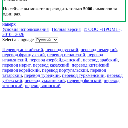
Но сейчас вы можете переводить только
5000
символов за
один раз.
наверх
Условия использования
|
Полная версия
|
© ООО «ПРОМТ»,
2010 - 2026
Select a language
Перевод английский
,
перевод русский
,
перевод немецкий
,
перевод французский
,
перевод испанский
,
перевод
итальянский
,
перевод азербайджанский
,
перевод арабский
,
перевод иврит
,
перевод казахский
,
перевод китайский
,
перевод корейский
,
перевод португальский
,
перевод
татарский
,
перевод турецкий
,
перевод туркменский
,
перевод
узбекский
,
перевод украинский
,
перевод финский
,
перевод
эстонский
,
перевод японский
Возможности
Перевод текста
Примеры употребления
Склонение и спряжение
Наш блог