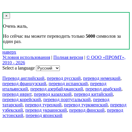
×
Очень жаль,
Но сейчас вы можете переводить только
5000
символов за
один раз.
наверх
Условия использования
|
Полная версия
|
© ООО «ПРОМТ»,
2010 - 2026
Select a language
Перевод английский
,
перевод русский
,
перевод немецкий
,
перевод французский
,
перевод испанский
,
перевод
итальянский
,
перевод азербайджанский
,
перевод арабский
,
перевод иврит
,
перевод казахский
,
перевод китайский
,
перевод корейский
,
перевод португальский
,
перевод
татарский
,
перевод турецкий
,
перевод туркменский
,
перевод
узбекский
,
перевод украинский
,
перевод финский
,
перевод
эстонский
,
перевод японский
Возможности