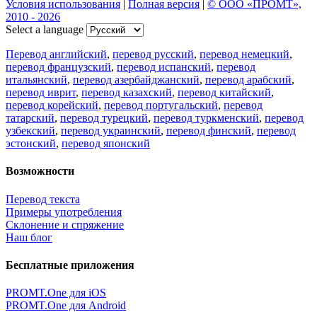
Условия использования
|
Полная версия
|
© ООО «ПРОМТ»,
2010 - 2026
Select a language
Перевод английский
,
перевод русский
,
перевод немецкий
,
перевод французский
,
перевод испанский
,
перевод
итальянский
,
перевод азербайджанский
,
перевод арабский
,
перевод иврит
,
перевод казахский
,
перевод китайский
,
перевод корейский
,
перевод португальский
,
перевод
татарский
,
перевод турецкий
,
перевод туркменский
,
перевод
узбекский
,
перевод украинский
,
перевод финский
,
перевод
эстонский
,
перевод японский
Возможности
Перевод текста
Примеры употребления
Склонение и спряжение
Наш блог
Бесплатные приложения
PROMT.One для iOS
PROMT.One для Android