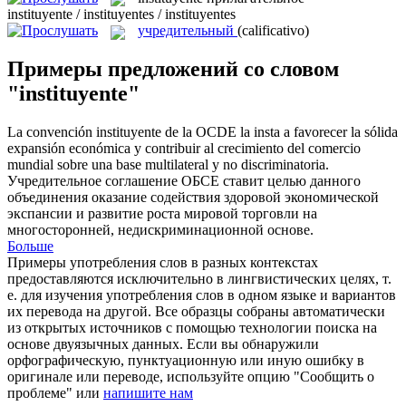
instituyente / instituyentes / instituyentes
учредительный
(calificativo)
Примеры предложений со словом
"instituyente"
La convención
instituyente
de la OCDE la insta a favorecer la sólida
expansión económica y contribuir al crecimiento del comercio
mundial sobre una base multilateral y no discriminatoria.
Учредительное
соглашение ОБСЕ ставит целью данного
объединения оказание содействия здоровой экономической
экспансии и развитие роста мировой торговли на
многосторонней, недискриминационной основе.
Больше
Примеры употребления слов в разных контекстах
предоставляются исключительно в лингвистических целях, т.
е. для изучения употребления слов в одном языке и вариантов
их перевода на другой. Все образцы собраны автоматически
из открытых источников с помощью технологии поиска на
основе двуязычных данных. Если вы обнаружили
орфографическую, пунктуационную или иную ошибку в
оригинале или переводе, используйте опцию "Сообщить о
проблеме" или
напишите нам