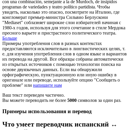
con una combinación, semejante a la de Murdoch, de
insípidos
programas de variedades y teatro político partidista.
Чтобы
увидеть, насколько это опасно, посмотрите на Италию, где
конгломерат премьер-министра Сильвио Берлускони
"Mediaset" соблазняет широкие слои избирателей начиная с
1980-х годов, используя для этого сочетание в стиле Мердока
пресного
варьете и пристрастного политического театра.
Больше
Примеры употребления слов в разных контекстах
предоставляются исключительно в лингвистических целях, т.
е. для изучения употребления слов в одном языке и вариантов
их перевода на другой. Все образцы собраны автоматически
из открытых источников с помощью технологии поиска на
основе двуязычных данных. Если вы обнаружили
орфографическую, пунктуационную или иную ошибку в
оригинале или переводе, используйте опцию "Сообщить о
проблеме" или
напишите нам
Ваш текст переведен частично.
Вы можете переводить не более
5000
символов за один раз.
Примеры использования и перевод
Что умеет переводчик испанский ↔