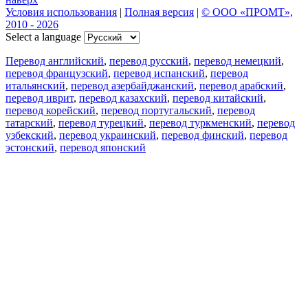
Условия использования
|
Полная версия
|
© ООО «ПРОМТ»,
2010 - 2026
Select a language
Перевод английский
,
перевод русский
,
перевод немецкий
,
перевод французский
,
перевод испанский
,
перевод
итальянский
,
перевод азербайджанский
,
перевод арабский
,
перевод иврит
,
перевод казахский
,
перевод китайский
,
перевод корейский
,
перевод португальский
,
перевод
татарский
,
перевод турецкий
,
перевод туркменский
,
перевод
узбекский
,
перевод украинский
,
перевод финский
,
перевод
эстонский
,
перевод японский
Возможности
Перевод текста
Примеры употребления
Склонение и спряжение
Наш блог
Бесплатные приложения
PROMT.One для iOS
PROMT.One для Android