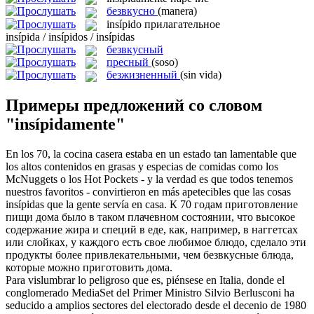
безвкусно
(manera)
insípido
прилагательное
insípida / insípidos / insípidas
безвкусный
пресный
(soso)
безжизненный
(sin vida)
Примеры предложений со словом
"insípidamente"
En los 70, la cocina casera estaba en un estado tan lamentable que
los altos contenidos en grasas y especias de comidas como los
McNuggets o los Hot Pockets - y la verdad es que todos tenemos
nuestros favoritos - convirtieron en más apetecibles que las cosas
insípidas
que la gente servía en casa.
К 70 годам приготовление
пищи дома было в таком плачевном состоянии, что высокое
содержание жира и специй в еде, как, например, в наггетсах
или слойках, у каждого есть свое любимое блюдо, сделало эти
продукты более привлекательными, чем
безвкусные
блюда,
которые можно приготовить дома.
Para vislumbrar lo peligroso que es, piénsese en Italia, donde el
conglomerado MediaSet del Primer Ministro Silvio Berlusconi ha
seducido a amplios sectores del electorado desde el decenio de 1980