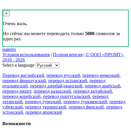
×
Очень жаль,
Но сейчас вы можете переводить только
5000
символов за
один раз.
наверх
Условия использования
|
Полная версия
|
© ООО «ПРОМТ»,
2010 - 2026
Select a language
Перевод английский
,
перевод русский
,
перевод немецкий
,
перевод французский
,
перевод испанский
,
перевод
итальянский
,
перевод азербайджанский
,
перевод арабский
,
перевод иврит
,
перевод казахский
,
перевод китайский
,
перевод корейский
,
перевод португальский
,
перевод
татарский
,
перевод турецкий
,
перевод туркменский
,
перевод
узбекский
,
перевод украинский
,
перевод финский
,
перевод
эстонский
,
перевод японский
Возможности