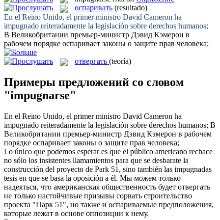
оспаривать
(resultado)
En el Reino Unido, el primer ministro David Cameron ha
impugnado
reiteradamente la legislación sobre derechos humanos;
В Великобритании премьер-министр Дэвид Кэмерон в
рабочем порядке
оспаривает
законы о защите прав человека;
отвергать
(teoría)
Примеры предложений со словом
"impugnarse"
En el Reino Unido, el primer ministro David Cameron ha
impugnado
reiteradamente la legislación sobre derechos humanos;
В
Великобритании премьер-министр Дэвид Кэмерон в рабочем
порядке
оспаривает
законы о защите прав человека;
Lo único que podemos esperar es que el público americano rechace
no sólo los insistentes llamamientos para que se desbarate la
construcción del proyecto de Park 51, sino también las
impugnadas
tesis en que se basa la oposición a él.
Мы можем только
надеяться, что американская общественность будет отвергать
не только настойчивые призывы сорвать строительство
проекта "Парк 51", но также и
оспариваемые
предположения,
которые лежат в основе оппозиции к нему.