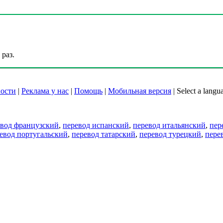
раз.
ости
|
Реклама у нас
|
Помощь
|
Мобильная версия
|
Select a langu
евод французский
,
перевод испанский
,
перевод итальянский
,
пер
евод португальский
,
перевод татарский
,
перевод турецкий
,
пере