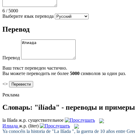
6
/
5000
Выберите язык перевода
Перевод
Перевод
Ваш текст переведен частично.
Вы можете переводить не более
5000
символов за один раз.
<>
Реклама
Словарь: "ilíada" - переводы и примеры
la
Ilíada
ж.р.
существительное
Илиада
ж.р.
(liter)
Ya conocéis la historia de "La
Ilíada
", la guerra de 10 años entre Gre