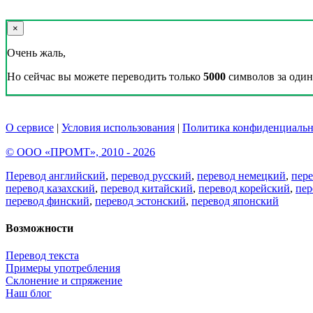
×
Очень жаль,
Но сейчас вы можете переводить только
5000
символов за один 
О сервисе
|
Условия использования
|
Политика конфиденциальн
© ООО «ПРОМТ», 2010 - 2026
Перевод английский
,
перевод русский
,
перевод немецкий
,
пер
перевод казахский
,
перевод китайский
,
перевод корейский
,
пер
перевод финский
,
перевод эстонский
,
перевод японский
Возможности
Перевод текста
Примеры употребления
Склонение и спряжение
Наш блог