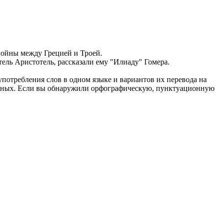
 войны между Грецией и Троей.
тель Аристотель, рассказали ему "
Илиаду
" Гомера.
употребления слов в одном языке и вариантов их перевода на
анных. Если вы обнаружили орфографическую, пунктуационную