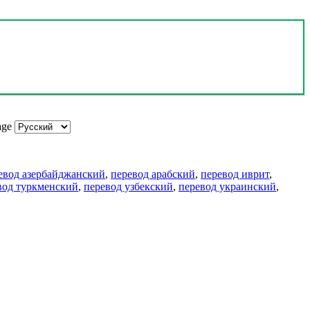
age
евод азербайджанский
,
перевод арабский
,
перевод иврит
,
вод туркменский
,
перевод узбекский
,
перевод украинский
,