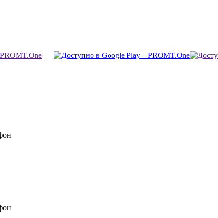
фон
фон