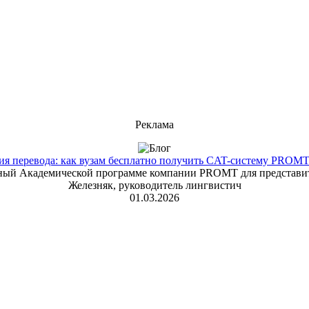
Реклама
 перевода: как вузам бесплатно получить CAT-систему PROMT T
енный Академической программе компании PROMT для представит
Железняк, руководитель лингвистич
01.03.2026