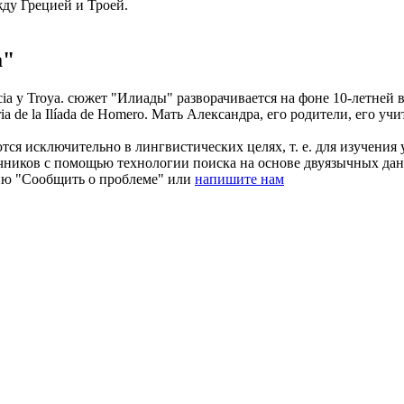
жду Грецией и Троей.
a"
cia y Troya.
сюжет "
Илиады
" разворачивается на фоне 10-летней
ria de la
Ilíada
de Homero.
Мать Александра, его родители, его учи
ся исключительно в лингвистических целях, т. е. для изучения 
очников с помощью технологии поиска на основе двуязычных д
ию "Сообщить о проблеме" или
напишите нам