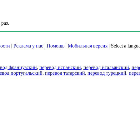
раз.
ости
|
Реклама у нас
|
Помощь
|
Мобильная версия
|
Select a langu
евод французский
,
перевод испанский
,
перевод итальянский
,
пер
евод португальский
,
перевод татарский
,
перевод турецкий
,
пере