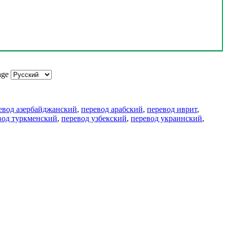
age
евод азербайджанский
,
перевод арабский
,
перевод иврит
,
вод туркменский
,
перевод узбекский
,
перевод украинский
,