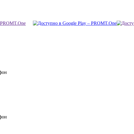
фон
фон