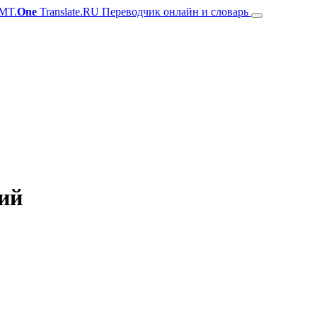
MT.
One
Translate.RU Переводчик онлайн и словарь
кий