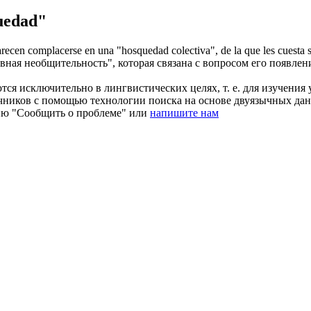
uedad"
parecen complacerse en una "
hosquedad
colectiva", de la que les cuesta s
вная необщительность", которая связана с вопросом его появлен
ся исключительно в лингвистических целях, т. е. для изучения 
очников с помощью технологии поиска на основе двуязычных д
ию "Сообщить о проблеме" или
напишите нам