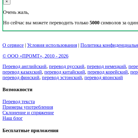
×
Очень жаль,
Но сейчас вы можете переводить только
5000
символов за один 
О сервисе
|
Условия использования
|
Политика конфиденциальн
© ООО «ПРОМТ», 2010 - 2026
Перевод английский
,
перевод русский
,
перевод немецкий
,
пер
перевод казахский
,
перевод китайский
,
перевод корейский
,
пер
перевод финский
,
перевод эстонский
,
перевод японский
Возможности
Перевод текста
Примеры употребления
Склонение и спряжение
Наш блог
Бесплатные приложения