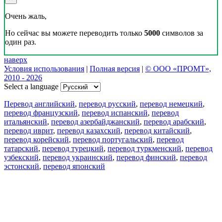
Очень жаль,
Но сейчас вы можете переводить только
5000
символов за
один раз.
наверх
Условия использования
|
Полная версия
|
© ООО «ПРОМТ»,
2010 - 2026
Select a language
Перевод английский
,
перевод русский
,
перевод немецкий
,
перевод французский
,
перевод испанский
,
перевод
итальянский
,
перевод азербайджанский
,
перевод арабский
,
перевод иврит
,
перевод казахский
,
перевод китайский
,
перевод корейский
,
перевод португальский
,
перевод
татарский
,
перевод турецкий
,
перевод туркменский
,
перевод
узбекский
,
перевод украинский
,
перевод финский
,
перевод
эстонский
,
перевод японский
Возможности
Перевод текста
Примеры употребления