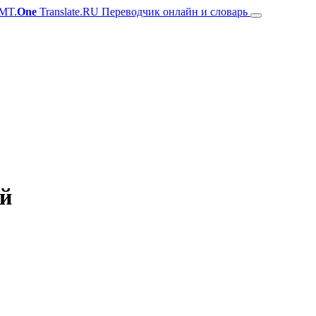
MT.
One
Translate.RU Переводчик онлайн и словарь
ий