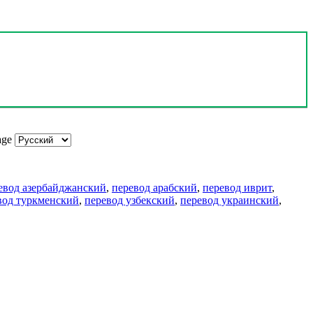
age
евод азербайджанский
,
перевод арабский
,
перевод иврит
,
вод туркменский
,
перевод узбекский
,
перевод украинский
,