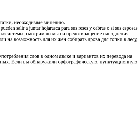
статки, необходимые мицелию.
 pueden salir a juntar
hojarasca
para sus reses y cabras o si sus esposas
 экосистемы, смотрим ли мы на предотвращение наводнения
ли на возможность для их жён собирать дрова для топки в лесу,
употребления слов в одном языке и вариантов их перевода на
анных. Если вы обнаружили орфографическую, пунктуационную