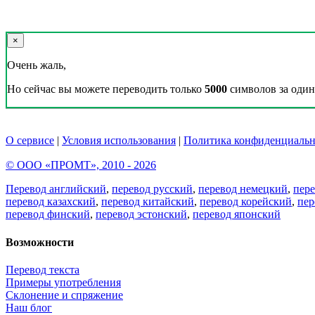
×
Очень жаль,
Но сейчас вы можете переводить только
5000
символов за один 
О сервисе
|
Условия использования
|
Политика конфиденциальн
© ООО «ПРОМТ», 2010 - 2026
Перевод английский
,
перевод русский
,
перевод немецкий
,
пер
перевод казахский
,
перевод китайский
,
перевод корейский
,
пер
перевод финский
,
перевод эстонский
,
перевод японский
Возможности
Перевод текста
Примеры употребления
Склонение и спряжение
Наш блог