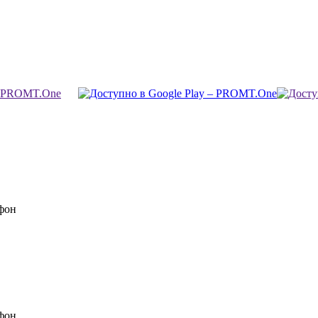
фон
фон