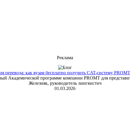
Реклама
 перевода: как вузам бесплатно получить CAT-систему PROMT T
енный Академической программе компании PROMT для представит
Железняк, руководитель лингвистич
01.03.2026