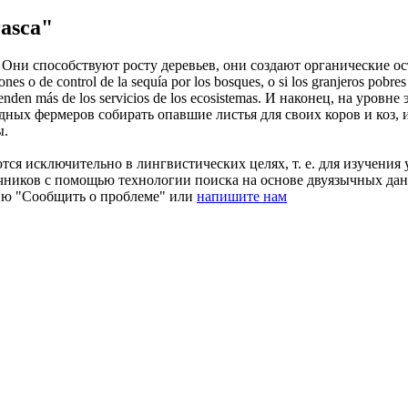
asca"
Они способствуют росту деревьев, они создают органические о
nes o de control de la sequía por los bosques, o si los granjeros pobres
enden más de los servicios de los ecosistemas.
И наконец, на уровне
дных фермеров собирать опавшие листья для своих коров и коз, и
ы.
ся исключительно в лингвистических целях, т. е. для изучения 
очников с помощью технологии поиска на основе двуязычных д
ию "Сообщить о проблеме" или
напишите нам