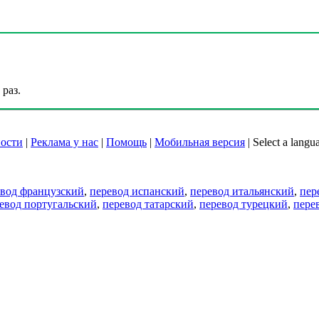
раз.
ости
|
Реклама у нас
|
Помощь
|
Мобильная версия
|
Select a langu
евод французский
,
перевод испанский
,
перевод итальянский
,
пер
евод португальский
,
перевод татарский
,
перевод турецкий
,
пере