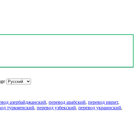
age
евод азербайджанский
,
перевод арабский
,
перевод иврит
,
вод туркменский
,
перевод узбекский
,
перевод украинский
,