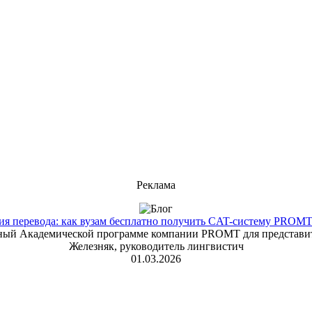
Реклама
 перевода: как вузам бесплатно получить CAT-систему PROMT T
енный Академической программе компании PROMT для представит
Железняк, руководитель лингвистич
01.03.2026