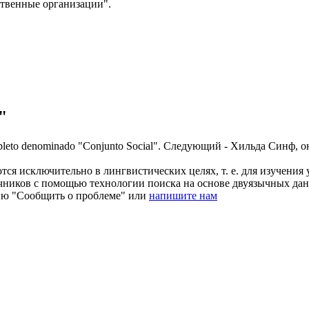
твенные организации".
"
pleto denominado "Conjunto Social".
Следующий -
Хильда
Синф, он
ся исключительно в лингвистических целях, т. е. для изучения 
очников с помощью технологии поиска на основе двуязычных д
ию "Сообщить о проблеме" или
напишите нам