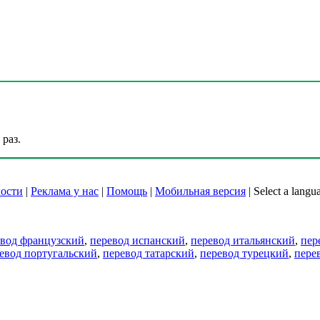
раз.
ости
|
Реклама у нас
|
Помощь
|
Мобильная версия
|
Select a langu
евод французский
,
перевод испанский
,
перевод итальянский
,
пер
евод португальский
,
перевод татарский
,
перевод турецкий
,
пере