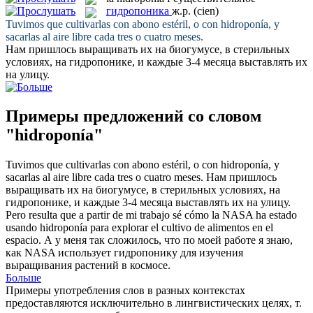
гидропоника
ж.р.
(cien)
Tuvimos que cultivarlas con abono estéril, o con
hidroponía
, y
sacarlas al aire libre cada tres o cuatro meses.
Нам пришлось выращивать их на биогумусе, в стерильных
условиях, на
гидропонике
, и каждые 3-4 месяца выставлять их
на улицу.
Примеры предложений со словом
"hidroponía"
Tuvimos que cultivarlas con abono estéril, o con
hidroponía
, y
sacarlas al aire libre cada tres o cuatro meses.
Нам пришлось
выращивать их на биогумусе, в стерильных условиях, на
гидропонике
, и каждые 3-4 месяца выставлять их на улицу.
Pero resulta que a partir de mi trabajo sé cómo la NASA ha estado
usando
hidroponía
para explorar el cultivo de alimentos en el
espacio.
А у меня так сложилось, что по моей работе я знаю,
как NASA использует
гидропонику
для изучения
выращивания растений в космосе.
Больше
Примеры употребления слов в разных контекстах
предоставляются исключительно в лингвистических целях, т.