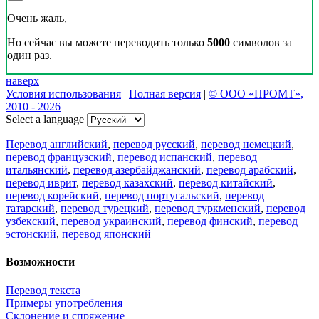
Очень жаль,
Но сейчас вы можете переводить только
5000
символов за
один раз.
наверх
Условия использования
|
Полная версия
|
© ООО «ПРОМТ»,
2010 - 2026
Select a language
Перевод английский
,
перевод русский
,
перевод немецкий
,
перевод французский
,
перевод испанский
,
перевод
итальянский
,
перевод азербайджанский
,
перевод арабский
,
перевод иврит
,
перевод казахский
,
перевод китайский
,
перевод корейский
,
перевод португальский
,
перевод
татарский
,
перевод турецкий
,
перевод туркменский
,
перевод
узбекский
,
перевод украинский
,
перевод финский
,
перевод
эстонский
,
перевод японский
Возможности
Перевод текста
Примеры употребления
Склонение и спряжение