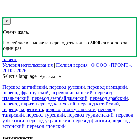
×
Очень жаль,
Но сейчас вы можете переводить только
5000
символов за
один раз.
наверх
Условия использования
|
Полная версия
|
© ООО «ПРОМТ»,
2010 - 2026
Select a language
Перевод английский
,
перевод русский
,
перевод немецкий
,
перевод французский
,
перевод испанский
,
перевод
итальянский
,
перевод азербайджанский
,
перевод арабский
,
перевод иврит
,
перевод казахский
,
перевод китайский
,
перевод корейский
,
перевод португальский
,
перевод
татарский
,
перевод турецкий
,
перевод туркменский
,
перевод
узбекский
,
перевод украинский
,
перевод финский
,
перевод
эстонский
,
перевод японский
Возможности