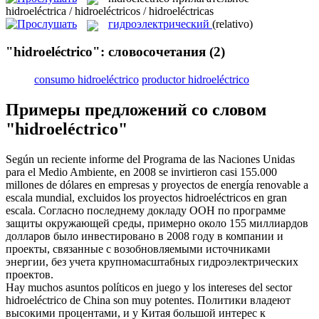
hidroeléctrica / hidroeléctricos / hidroeléctricas
гидроэлектрический
(relativo)
"hidroeléctrico": словосочетания
(2)
consumo hidroeléctrico
productor hidroeléctrico
Примеры предложений со словом
"hidroeléctrico"
Según un reciente informe del Programa de las Naciones Unidas
para el Medio Ambiente, en 2008 se invirtieron casi 155.000
millones de dólares en empresas y proyectos de energía renovable a
escala mundial, excluidos los proyectos
hidroeléctricos
en gran
escala.
Согласно последнему докладу ООН по программе
защиты окружающей среды, примерно около 155 миллиардов
долларов было инвестировано в 2008 году в компании и
проекты, связанные с возобновляемыми источниками
энергии, без учета крупномасштабных
гидроэлектрических
проектов.
Hay muchos asuntos políticos en juego y los intereses del sector
hidroeléctrico
de China son muy potentes.
Политики владеют
высокими процентами, и у Китая большой интерес к