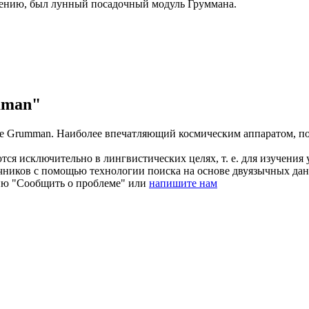
нению, был лунный посадочный модуль
Груммана
.
mman"
de
Grumman
.
Наиболее впечатляющий космическим аппаратом, п
ся исключительно в лингвистических целях, т. е. для изучения 
очников с помощью технологии поиска на основе двуязычных д
ию "Сообщить о проблеме" или
напишите нам