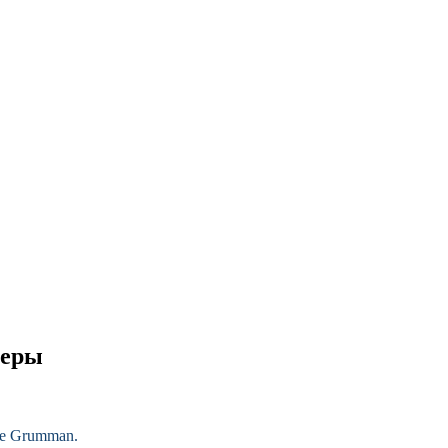
меры
de
Grumman
.