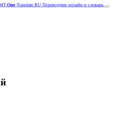
MT.
One
Translate.RU Переводчик онлайн и словарь
ий