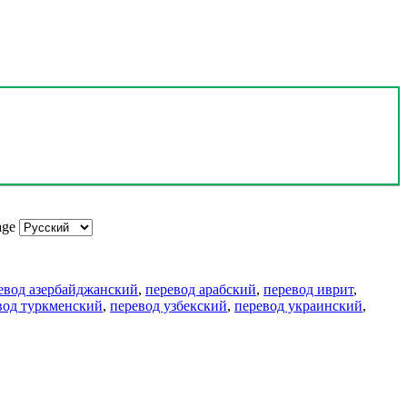
age
евод азербайджанский
,
перевод арабский
,
перевод иврит
,
вод туркменский
,
перевод узбекский
,
перевод украинский
,