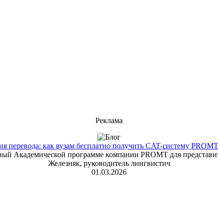
Реклама
 перевода: как вузам бесплатно получить CAT-систему PROMT T
енный Академической программе компании PROMT для представит
Железняк, руководитель лингвистич
01.03.2026