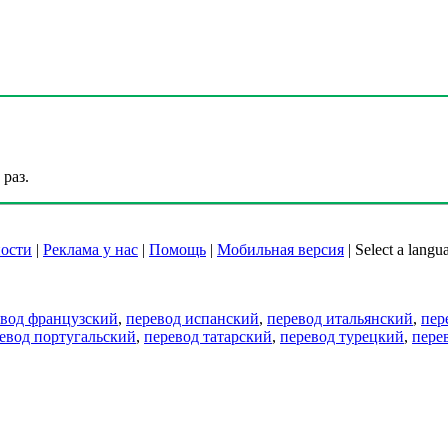
раз.
ости
|
Реклама у нас
|
Помощь
|
Мобильная версия
|
Select a langu
евод французский
,
перевод испанский
,
перевод итальянский
,
пер
евод португальский
,
перевод татарский
,
перевод турецкий
,
пере