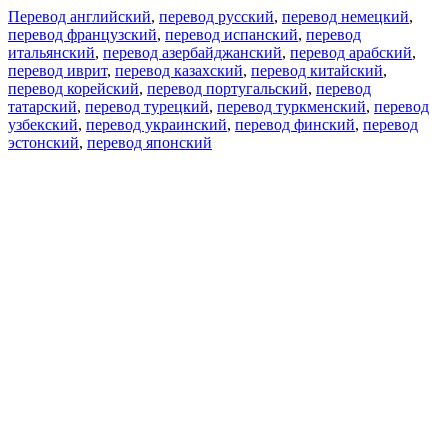
Перевод английский
,
перевод русский
,
перевод немецкий
,
перевод французский
,
перевод испанский
,
перевод
итальянский
,
перевод азербайджанский
,
перевод арабский
,
перевод иврит
,
перевод казахский
,
перевод китайский
,
перевод корейский
,
перевод португальский
,
перевод
татарский
,
перевод турецкий
,
перевод туркменский
,
перевод
узбекский
,
перевод украинский
,
перевод финский
,
перевод
эстонский
,
перевод японский
Возможности
Перевод текста
Примеры употребления
Склонение и спряжение
Наш блог
Бесплатные приложения
PROMT.One для iOS
PROMT.One для Android
Предложения