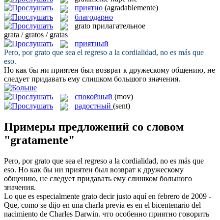
приятно
(agradablemente)
благодарно
grato
прилагательное
grata / gratos / gratas
приятный
Pero, por
grato
que sea el regreso a la cordialidad, no es más que
eso.
Но как бы ни
приятен
был возврат к дружескому общению, не
следует придавать ему слишком большого значения.
спокойный
(mov)
радостный
(sent)
Примеры предложений со словом
"gratamente"
Pero, por
grato
que sea el regreso a la cordialidad, no es más que
eso.
Но как бы ни
приятен
был возврат к дружескому
общению, не следует придавать ему слишком большого
значения.
Lo que es especialmente
grato
decir justo aquí en febrero de 2009 -
Que, como se dijo en una charla previa es en el bicentenario del
nacimiento de Charles Darwin.
что особенно
приятно
говорить