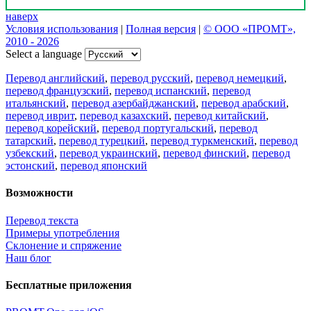
наверх
Условия использования
|
Полная версия
|
© ООО «ПРОМТ»,
2010 - 2026
Select a language
Перевод английский
,
перевод русский
,
перевод немецкий
,
перевод французский
,
перевод испанский
,
перевод
итальянский
,
перевод азербайджанский
,
перевод арабский
,
перевод иврит
,
перевод казахский
,
перевод китайский
,
перевод корейский
,
перевод португальский
,
перевод
татарский
,
перевод турецкий
,
перевод туркменский
,
перевод
узбекский
,
перевод украинский
,
перевод финский
,
перевод
эстонский
,
перевод японский
Возможности
Перевод текста
Примеры употребления
Склонение и спряжение
Наш блог
Бесплатные приложения