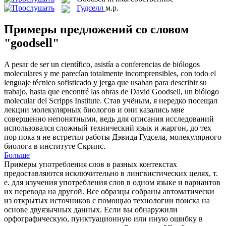
Гудселл
м.р.
Примеры предложений со словом
"goodsell"
A pesar de ser un científico, asistía a conferencias de biólogos
moleculares y me parecían totalmente incomprensibles, con todo el
lenguaje técnico sofisticado y jerga que usaban para describir su
trabajo, hasta que encontré las obras de David
Goodsell
, un biólogo
molecular del Scripps Institute.
Став учёным, я нередко посещал
лекции молекулярных биологов и они казались мне
совершенно непонятными, ведь для описания исследований
использовался сложный технический язык и жаргон, до тех
пор пока я не встретил работы Дэвида Гудсела, молекулярного
биолога в институте Скрипс.
Больше
Примеры употребления слов в разных контекстах
предоставляются исключительно в лингвистических целях, т.
е. для изучения употребления слов в одном языке и вариантов
их перевода на другой. Все образцы собраны автоматически
из открытых источников с помощью технологии поиска на
основе двуязычных данных. Если вы обнаружили
орфографическую, пунктуационную или иную ошибку в