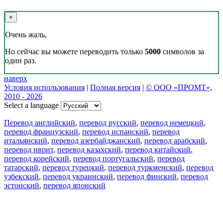
×
Очень жаль,
Но сейчас вы можете переводить только
5000
символов за
один раз.
наверх
Условия использования
|
Полная версия
|
© ООО «ПРОМТ»,
2010 - 2026
Select a language
Перевод английский
,
перевод русский
,
перевод немецкий
,
перевод французский
,
перевод испанский
,
перевод
итальянский
,
перевод азербайджанский
,
перевод арабский
,
перевод иврит
,
перевод казахский
,
перевод китайский
,
перевод корейский
,
перевод португальский
,
перевод
татарский
,
перевод турецкий
,
перевод туркменский
,
перевод
узбекский
,
перевод украинский
,
перевод финский
,
перевод
эстонский
,
перевод японский
Возможности