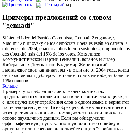
Геннадий
м.р.
Примеры предложений со словом
"gennadi"
Si bien el líder del Partido Comunista,
Gennadi
Zyuganov, y
Vladimir Zhirinovsky de los demócrata-liberales están en carrera -a
diferencia de 2004, cuando ambos fueron sustitutos-, ninguno de los
dos obtendrá más del 15% de los votos.
Хотя лидер
Коммунистической Партии
Геннадий
Зюганов и лидер
Либеральных Демократов Владимир Жириновский
выставляют свои кандидатуры - в отличие от 2004 года, когда
они выставляли дублеров - ни один из них не наберет больше
15% голосов.
Больше
Примеры употребления слов в разных контекстах
предоставляются исключительно в лингвистических целях, т.
е. для изучения употребления слов в одном языке и вариантов
их перевода на другой. Все образцы собраны автоматически
из открытых источников с помощью технологии поиска на
основе двуязычных данных. Если вы обнаружили
орфографическую, пунктуационную или иную ошибку в
оригинале или переводе, используйте опцию "Сообщить о