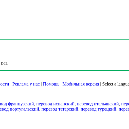
раз.
ости
|
Реклама у нас
|
Помощь
|
Мобильная версия
|
Select a langu
евод французский
,
перевод испанский
,
перевод итальянский
,
пер
евод португальский
,
перевод татарский
,
перевод турецкий
,
пере