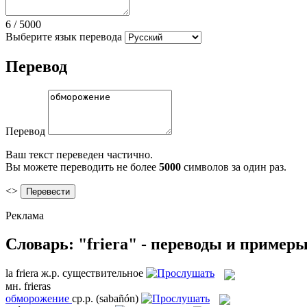
6
/
5000
Выберите язык перевода
Перевод
Перевод
Ваш текст переведен частично.
Вы можете переводить не более
5000
символов за один раз.
<>
Реклама
Словарь: "friera" - переводы и пример
la
friera
ж.р.
существительное
мн.
frieras
обморожение
ср.р.
(sabañón)