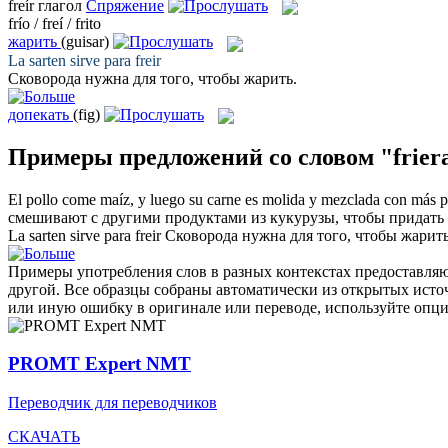
freír
глагол
Спряжение
frío / freí / frito
жарить
(guisar)
La sarten sirve para
freir
Сковорода нужна для того, чтобы
жарить
.
допекать
(fig)
Примеры предложений со словом "frier
El pollo come maíz, y luego su carne es molida y mezclada con más p
смешивают с другими продуктами из кукурузы, чтобы придать о
La sarten sirve para
freir
Сковорода нужна для того, чтобы
жарит
Примеры употребления слов в разных контекстах предоставляют
другой. Все образцы собраны автоматически из открытых ист
или иную ошибку в оригинале или переводе, используйте опц
PROMT Expert NMT
Переводчик для переводчиков
СКАЧАТЬ