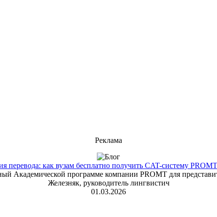
Реклама
 перевода: как вузам бесплатно получить CAT-систему PROMT T
енный Академической программе компании PROMT для представит
Железняк, руководитель лингвистич
01.03.2026