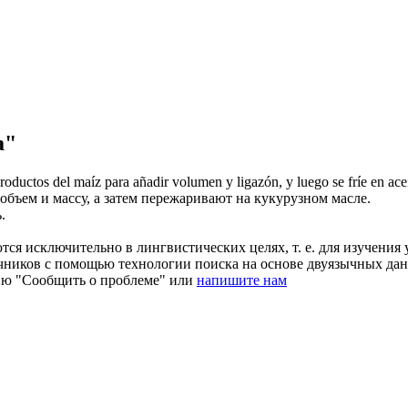
a"
roductos del maíz para añadir volumen y ligazón, y luego se
fríe
en ace
бъем и массу, а затем
пережаривают
на кукурузном масле.
ь
.
ся исключительно в лингвистических целях, т. е. для изучения 
очников с помощью технологии поиска на основе двуязычных д
ию "Сообщить о проблеме" или
напишите нам