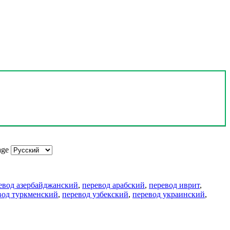
age
евод азербайджанский
,
перевод арабский
,
перевод иврит
,
вод туркменский
,
перевод узбекский
,
перевод украинский
,