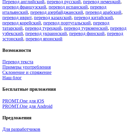
Перевод английский
,
перевод русский
,
перевод немецкий
,
перевод французский
,
перевод испанский
,
перевод
итальянский
,
перевод азербайджанский
,
перевод арабский
,
перевод иврит
,
перевод казахский
,
перевод китайский
,
перевод корейский
,
перевод португальский
,
перевод
татарский
,
перевод турецкий
,
перевод туркменский
,
перевод
узбекский
,
перевод украинский
,
перевод финский
,
перевод
эстонский
,
перевод японский
Возможности
Перевод текста
Примеры употребления
Склонение и спряжение
Наш блог
Бесплатные приложения
PROMT.One для iOS
PROMT.One для Android
Предложения
Для разработчиков