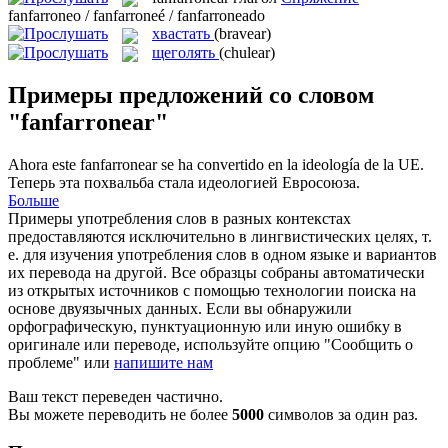
fanfarroneo / fanfarroneé / fanfarroneado
хвастать
(bravear)
щеголять
(chulear)
Примеры предложений со словом
"fanfarronear"
Ahora este
fanfarronear
se ha convertido en la ideología de la UE.
Теперь эта похвальба стала идеологией Евросоюза.
Больше
Примеры употребления слов в разных контекстах
предоставляются исключительно в лингвистических целях, т.
е. для изучения употребления слов в одном языке и вариантов
их перевода на другой. Все образцы собраны автоматически
из открытых источников с помощью технологии поиска на
основе двуязычных данных. Если вы обнаружили
орфографическую, пунктуационную или иную ошибку в
оригинале или переводе, используйте опцию "Сообщить о
проблеме" или
напишите нам
Ваш текст переведен частично.
Вы можете переводить не более
5000
символов за один раз.