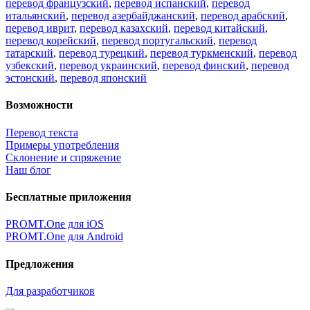
перевод французский
,
перевод испанский
,
перевод
итальянский
,
перевод азербайджанский
,
перевод арабский
,
перевод иврит
,
перевод казахский
,
перевод китайский
,
перевод корейский
,
перевод португальский
,
перевод
татарский
,
перевод турецкий
,
перевод туркменский
,
перевод
узбекский
,
перевод украинский
,
перевод финский
,
перевод
эстонский
,
перевод японский
Возможности
Перевод текста
Примеры употребления
Склонение и спряжение
Наш блог
Бесплатные приложения
PROMT.One для iOS
PROMT.One для Android
Предложения
Для разработчиков