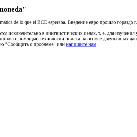
moneda"
mática de lo que el BCE esperaba.
Введение евро прошло гораздо г
ся исключительно в лингвистических целях, т. е. для изучения 
очников с помощью технологии поиска на основе двуязычных д
ию "Сообщить о проблеме" или
напишите нам