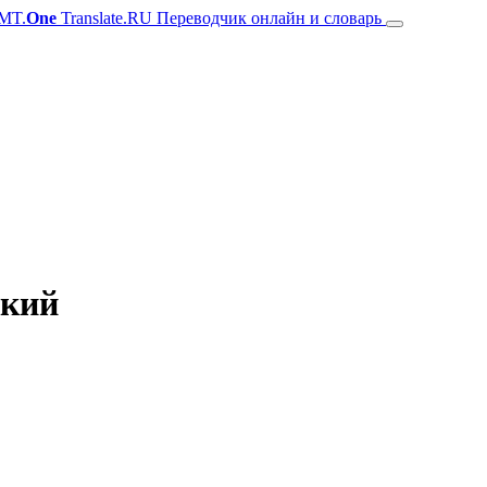
MT.
One
Translate.RU Переводчик онлайн и словарь
ский