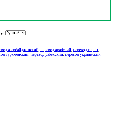
age
евод азербайджанский
,
перевод арабский
,
перевод иврит
,
вод туркменский
,
перевод узбекский
,
перевод украинский
,