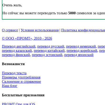
Очень жаль,
Но сейчас вы можете переводить только
5000
символов за один 
О сервисе
|
Условия использования
|
Политика конфиденциальн
© ООО «ПРОМТ», 2010 - 2026
Перевод английский
,
перевод русский
,
перевод немецкий
,
пер
перевод казахский
,
перевод китайский
,
перевод корейский
,
пер
перевод финский
,
перевод эстонский
,
перевод японский
Возможности
Перевод текста
Примеры употребления
Склонение и спряжение
Наш блог
Бесплатные приложения
PROMT.One для iOS