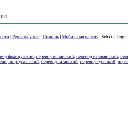
раз.
ости
|
Реклама у нас
|
Помощь
|
Мобильная версия
|
Select a langu
евод французский
,
перевод испанский
,
перевод итальянский
,
пер
евод португальский
,
перевод татарский
,
перевод турецкий
,
пере