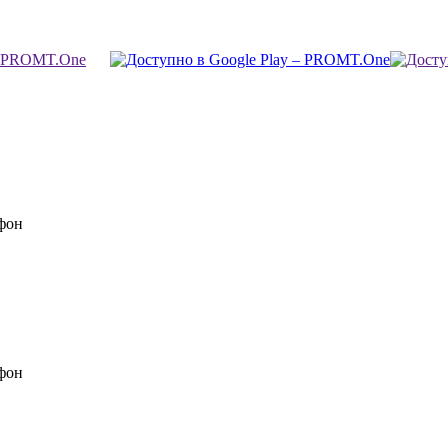
фон
фон