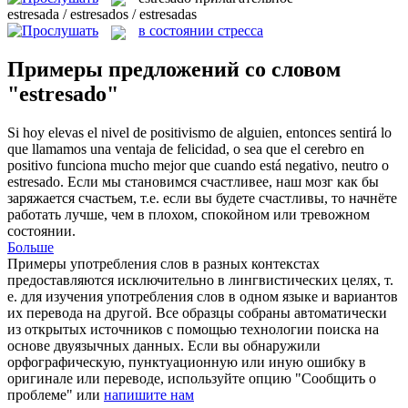
estresada / estresados / estresadas
в состоянии стресса
Примеры предложений со словом
"estresado"
Si hoy elevas el nivel de positivismo de alguien, entonces sentirá lo
que llamamos una ventaja de felicidad, o sea que el cerebro en
positivo funciona mucho mejor que cuando está negativo, neutro o
estresado
.
Если мы становимся счастливее, наш мозг как бы
заряжается счастьем, т.е. если вы будете счастливы, то начнёте
работать лучше, чем в плохом, спокойном или тревожном
состоянии.
Больше
Примеры употребления слов в разных контекстах
предоставляются исключительно в лингвистических целях, т.
е. для изучения употребления слов в одном языке и вариантов
их перевода на другой. Все образцы собраны автоматически
из открытых источников с помощью технологии поиска на
основе двуязычных данных. Если вы обнаружили
орфографическую, пунктуационную или иную ошибку в
оригинале или переводе, используйте опцию "Сообщить о
проблеме" или
напишите нам