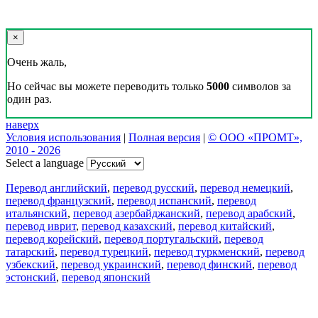
×
Очень жаль,
Но сейчас вы можете переводить только
5000
символов за
один раз.
наверх
Условия использования
|
Полная версия
|
© ООО «ПРОМТ»,
2010 - 2026
Select a language
Перевод английский
,
перевод русский
,
перевод немецкий
,
перевод французский
,
перевод испанский
,
перевод
итальянский
,
перевод азербайджанский
,
перевод арабский
,
перевод иврит
,
перевод казахский
,
перевод китайский
,
перевод корейский
,
перевод португальский
,
перевод
татарский
,
перевод турецкий
,
перевод туркменский
,
перевод
узбекский
,
перевод украинский
,
перевод финский
,
перевод
эстонский
,
перевод японский
Возможности