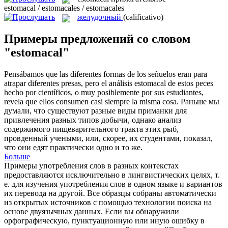
estomacal / estomacales / estomacales
желудочный
(calificativo)
Примеры предложений со словом
"estomacal"
Pensábamos que las diferentes formas de los señuelos eran para
atrapar diferentes presas, pero el análisis
estomacal
de estos peces
hecho por científicos, o muy posiblemente por sus estudiantes,
revela que ellos consumen casi siempre la misma cosa.
Раньше мы
думали, что существуют разные виды приманки для
привлечения разных типов добычи, однако анализ
содержимого пищеварительного тракта этих рыб,
провденный учеными, или, скорее, их студентами, показал,
что они едят практически одно и то же.
Больше
Примеры употребления слов в разных контекстах
предоставляются исключительно в лингвистических целях, т.
е. для изучения употребления слов в одном языке и вариантов
их перевода на другой. Все образцы собраны автоматически
из открытых источников с помощью технологии поиска на
основе двуязычных данных. Если вы обнаружили
орфографическую, пунктуационную или иную ошибку в