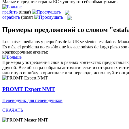
Малые и средние страны ЕС чувствуют себя
обманутыми
.
грабить
(timar)
ограбить
(timar)
Примеры предложений со словом "estaf
Los países medianos y pequeños de la UE se sienten
estafados
.
Малые
Es más, el problema no es sólo que los accionistas de largo plazo son
краткосрочные агенты;
Примеры употребления слов в разных контекстах предоставляют
другой. Все образцы собраны автоматически из открытых ист
или иную ошибку в оригинале или переводе, используйте опц
PROMT Expert NMT
Переводчик для переводчиков
СКАЧАТЬ