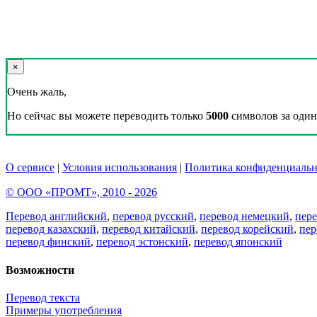
×
Очень жаль,
Но сейчас вы можете переводить только
5000
символов за один 
О сервисе
|
Условия использования
|
Политика конфиденциальн
© ООО «ПРОМТ», 2010 - 2026
Перевод английский
,
перевод русский
,
перевод немецкий
,
пер
перевод казахский
,
перевод китайский
,
перевод корейский
,
пер
перевод финский
,
перевод эстонский
,
перевод японский
Возможности
Перевод текста
Примеры употребления