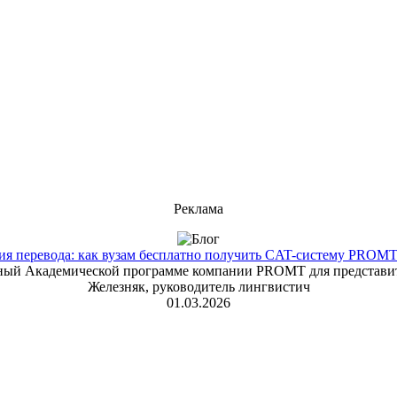
Реклама
 перевода: как вузам бесплатно получить CAT-систему PROMT T
енный Академической программе компании PROMT для представит
Железняк, руководитель лингвистич
01.03.2026