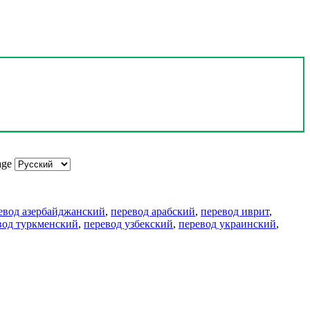
age
евод азербайджанский
,
перевод арабский
,
перевод иврит
,
вод туркменский
,
перевод узбекский
,
перевод украинский
,