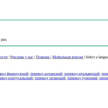
раз.
ости
|
Реклама у нас
|
Помощь
|
Мобильная версия
|
Select a langu
евод французский
,
перевод испанский
,
перевод итальянский
,
пер
евод португальский
,
перевод татарский
,
перевод турецкий
,
пере