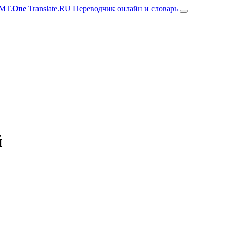
MT.
One
Translate.RU Переводчик онлайн и словарь
й