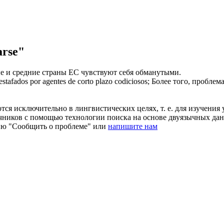
arse"
 и средние страны ЕС чувствуют себя
обманутыми
.
estafados
por agentes de corto plazo codiciosos;
Более того, проблем
ся исключительно в лингвистических целях, т. е. для изучения 
очников с помощью технологии поиска на основе двуязычных д
ию "Сообщить о проблеме" или
напишите нам