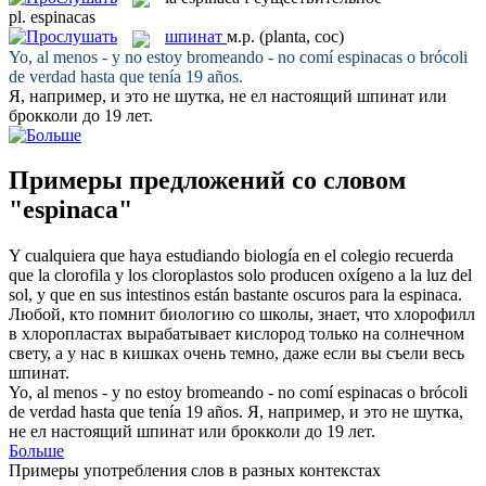
pl.
espinacas
шпинат
м.р.
(planta, coc)
Yo, al menos - y no estoy bromeando - no comí
espinacas
o brócoli
de verdad hasta que tenía 19 años.
Я, например, и это не шутка, не ел настоящий
шпинат
или
брокколи до 19 лет.
Примеры предложений со словом
"espinaca"
Y cualquiera que haya estudiando biología en el colegio recuerda
que la clorofila y los cloroplastos solo producen oxígeno a la luz del
sol, y que en sus intestinos están bastante oscuros para la
espinaca
.
Любой, кто помнит биологию со школы, знает, что хлорофилл
в хлоропластах вырабатывает кислород только на солнечном
свету, а у нас в кишках очень темно, даже если вы съели весь
шпинат
.
Yo, al menos - y no estoy bromeando - no comí
espinacas
o brócoli
de verdad hasta que tenía 19 años.
Я, например, и это не шутка,
не ел настоящий
шпинат
или брокколи до 19 лет.
Больше
Примеры употребления слов в разных контекстах