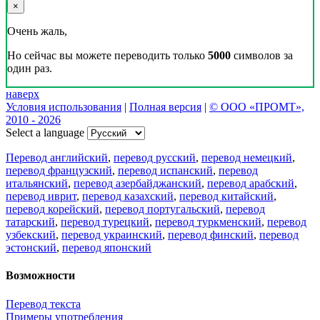
×
Очень жаль,
Но сейчас вы можете переводить только
5000
символов за
один раз.
наверх
Условия использования
|
Полная версия
|
© ООО «ПРОМТ»,
2010 - 2026
Select a language
Перевод английский
,
перевод русский
,
перевод немецкий
,
перевод французский
,
перевод испанский
,
перевод
итальянский
,
перевод азербайджанский
,
перевод арабский
,
перевод иврит
,
перевод казахский
,
перевод китайский
,
перевод корейский
,
перевод португальский
,
перевод
татарский
,
перевод турецкий
,
перевод туркменский
,
перевод
узбекский
,
перевод украинский
,
перевод финский
,
перевод
эстонский
,
перевод японский
Возможности
Перевод текста
Примеры употребления