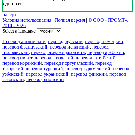
один раз.
наверх
Условия использования
|
Полная версия
|
© ООО «ПРОМТ»,
2010 - 2026
Select a language
Перевод английский
,
перевод русский
,
перевод немецкий
,
перевод французский
,
перевод испанский
,
перевод
итальянский
,
перевод азербайджанский
,
перевод арабский
,
перевод иврит
,
перевод казахский
,
перевод китайский
,
перевод корейский
,
перевод португальский
,
перевод
татарский
,
перевод турецкий
,
перевод туркменский
,
перевод
узбекский
,
перевод украинский
,
перевод финский
,
перевод
эстонский
,
перевод японский
Возможности
Перевод текста
Примеры употребления
Склонение и спряжение
Наш блог
Бесплатные приложения