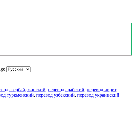
age
евод азербайджанский
,
перевод арабский
,
перевод иврит
,
вод туркменский
,
перевод узбекский
,
перевод украинский
,