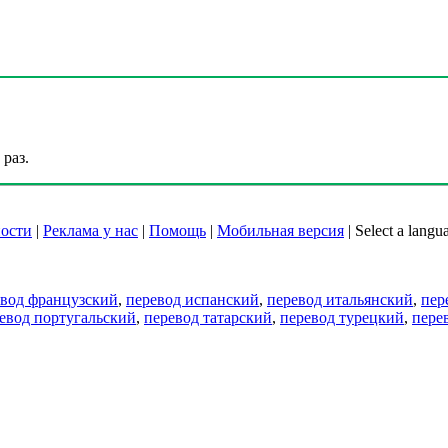
раз.
ости
|
Реклама у нас
|
Помощь
|
Мобильная версия
|
Select a langu
евод французский
,
перевод испанский
,
перевод итальянский
,
пер
евод португальский
,
перевод татарский
,
перевод турецкий
,
пере