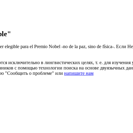
ble"
ser
elegible
para el Premio Nobel -no de la paz, sino de física-.
Если Не
ся исключительно в лингвистических целях, т. е. для изучения 
очников с помощью технологии поиска на основе двуязычных д
ию "Сообщить о проблеме" или
напишите нам