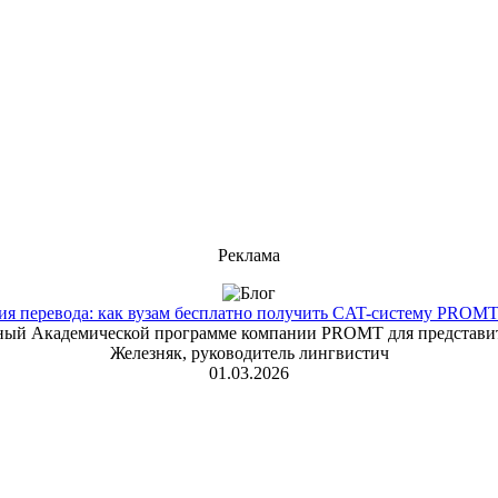
Реклама
 перевода: как вузам бесплатно получить CAT-систему PROMT T
енный Академической программе компании PROMT для представит
Железняк, руководитель лингвистич
01.03.2026