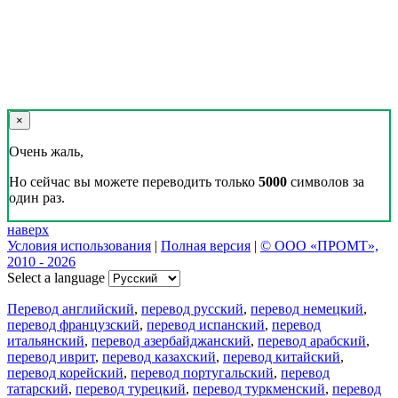
×
Очень жаль,
Но сейчас вы можете переводить только
5000
символов за
один раз.
наверх
Условия использования
|
Полная версия
|
© ООО «ПРОМТ»,
2010 - 2026
Select a language
Перевод английский
,
перевод русский
,
перевод немецкий
,
перевод французский
,
перевод испанский
,
перевод
итальянский
,
перевод азербайджанский
,
перевод арабский
,
перевод иврит
,
перевод казахский
,
перевод китайский
,
перевод корейский
,
перевод португальский
,
перевод
татарский
,
перевод турецкий
,
перевод туркменский
,
перевод