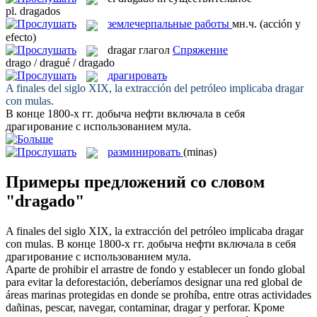
pl.
dragados
землечерпальные работы
мн.ч.
(acción y
efecto)
dragar
глагол
Спряжение
drago / dragué / dragado
драгировать
A finales del siglo XIX, la extracción del petróleo implicaba
dragar
con mulas.
В конце 1800-х гг. добыча нефти включала в себя
драгирование
с использованием мула.
разминировать
(minas)
Примеры предложений со словом
"dragado"
A finales del siglo XIX, la extracción del petróleo implicaba
dragar
con mulas.
В конце 1800-х гг. добыча нефти включала в себя
драгирование
с использованием мула.
Aparte de prohibir el arrastre de fondo y establecer un fondo global
para evitar la deforestación, deberíamos designar una red global de
áreas marinas protegidas en donde se prohíba, entre otras actividades
dañinas, pescar, navegar, contaminar,
dragar
y perforar.
Кроме